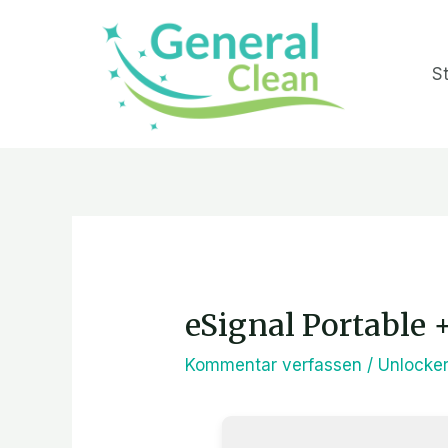
Zum
Inhalt
St
springen
Post
navigation
eSignal Portable 
Kommentar verfassen
/
Unlocke