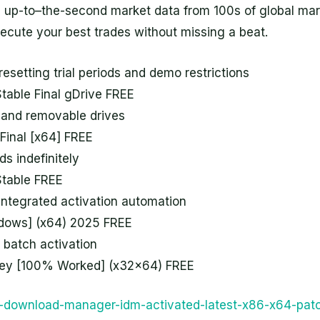
 up-to–the-second market data from 100s of global ma
xecute your best trades without missing a beat.
setting trial periods and demo restrictions
Stable Final gDrive FREE
B and removable drives
 Final [x64] FREE
ds indefinitely
Stable FREE
integrated activation automation
ndows] (x64) 2025 FREE
r batch activation
Key [100% Worked] (x32x64) FREE
net-download-manager-idm-activated-latest-x86-x64-pat