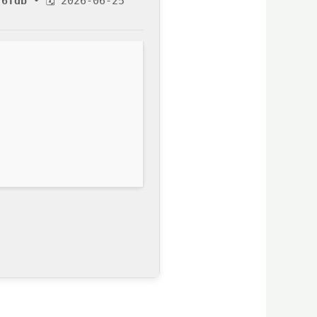
76fdb
• 🗓 2026-06-25