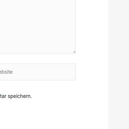
site
ar speichern.