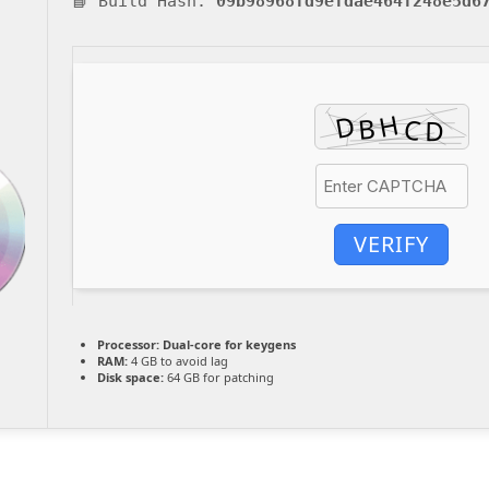
📘 Build Hash:
09b98968fd9efdae464f248e5d6
VERIFY
Processor:
Dual-core for keygens
RAM:
4 GB to avoid lag
Disk space:
64 GB for patching